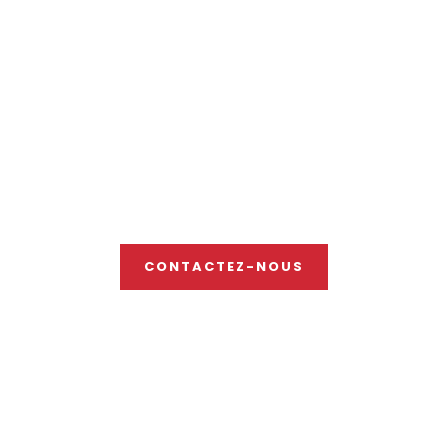
Vous souhaitez investir en
Italie ? Contactez notre
référent !
CONTACTEZ-NOUS