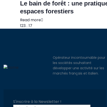
Le bain de forêt : une pratiqu
espaces forestiers
Read more
1
2
3
...
17
Opérateur incontournable pour
les sociétés souhaitant
développer une activité sur les
marchés français et italien.
S'inscrire à la Newsletter !