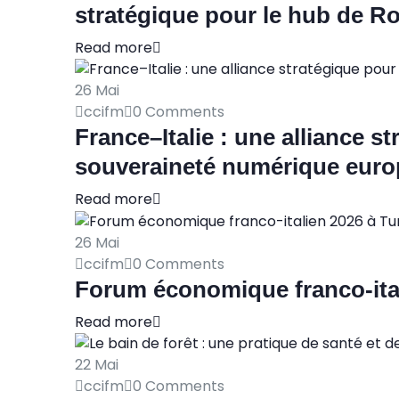
stratégique pour le hub de 
Read more
26
Mai
ccifm
0 Comments
France–Italie : une alliance s
souveraineté numérique eur
Read more
26
Mai
ccifm
0 Comments
Forum économique franco-ital
Read more
22
Mai
ccifm
0 Comments