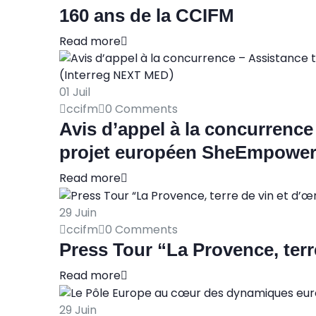
160 ans de la CCIFM
Read more
01
Juil
ccifm
0 Comments
Avis d’appel à la concurrence
projet européen SheEmpower
Read more
29
Juin
ccifm
0 Comments
Press Tour “La Provence, ter
Read more
29
Juin