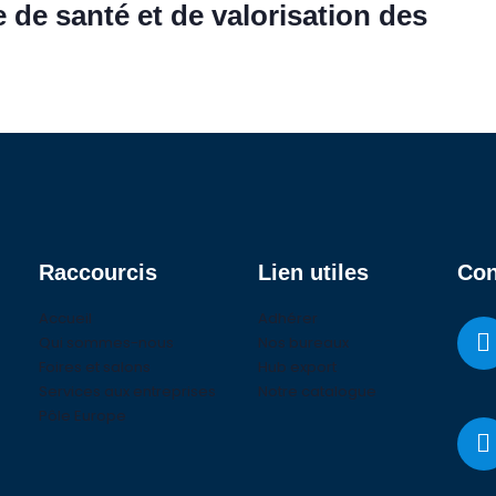
e de santé et de valorisation des
Raccourcis
Lien utiles
Con
Accueil
Adhérer
Qui sommes-nous
Nos bureaux
Foires et salons
Hub export
Services aux entreprises
Notre catalogue
Pôle Europe