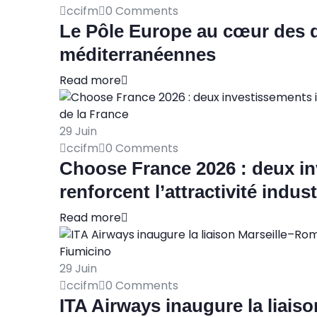
ccifm
0 Comments
Le Pôle Europe au cœur des 
méditerranéennes
Read more
29
Juin
ccifm
0 Comments
Choose France 2026 : deux in
renforcent l’attractivité indust
Read more
29
Juin
ccifm
0 Comments
ITA Airways inaugure la liais