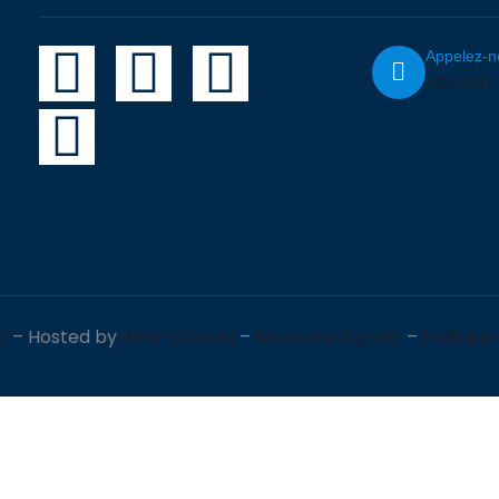
Appelez-n
+33 4 91
t
– Hosted by
Bmo-Conseil
–
Mentions légales
–
Politique