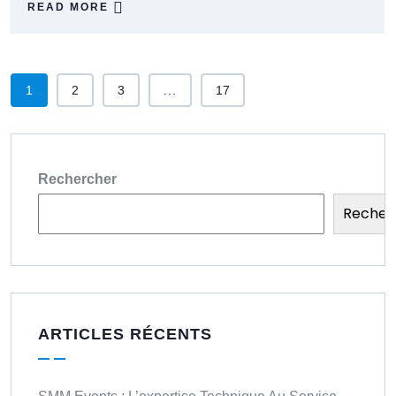
READ MORE
1
2
3
...
17
Rechercher
Recher
ARTICLES RÉCENTS