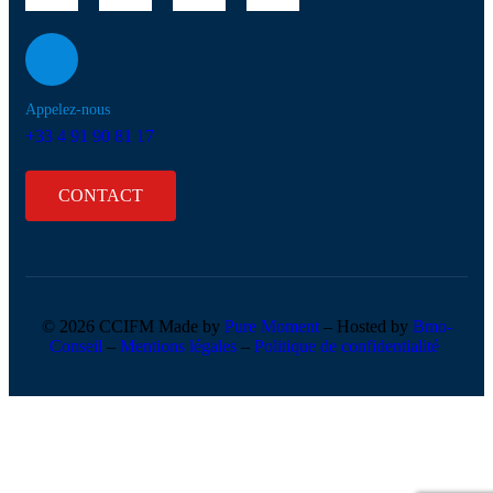
Appelez-nous
+33 4 91 90 81 17
CONTACT
© 2026 CCIFM Made by
Pure Moment
– Hosted by
Bmo-
Conseil
–
Mentions légales
–
Politique de confidentialité