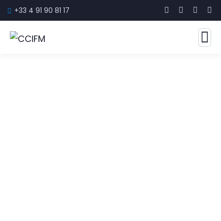
+33 4 91 90 81 17
Contacter la CCIFM
Pour tout échange avec la Chambre de
Commerce Italienne pour la France de
Marseille, nous vous invitons à utiliser cette
page. Notre équipe transmettra votre
demande au service concerné afin de vous
apporter une réponse dans les meilleurs
délais