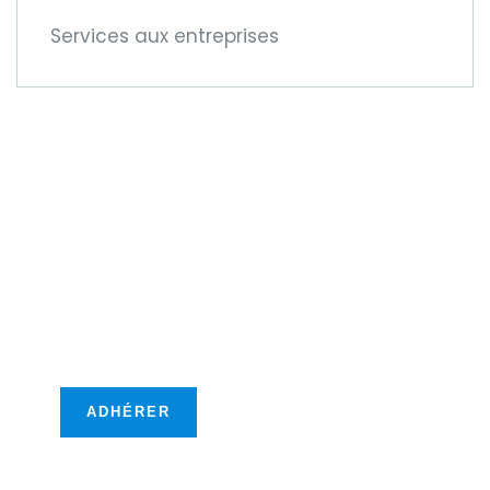
Services aux entreprises
Devenez membre
de la CCIFM !
Car cela vous offre de
nouvelles opportunités
transfontalières !
ADHÉRER