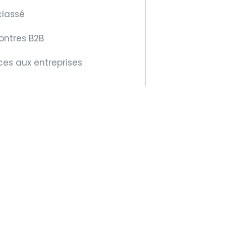
classé
ontres B2B
ces aux entreprises
venez
mbre de la
IFM !
cela vous offre de
velles opportunités
sfontalières !