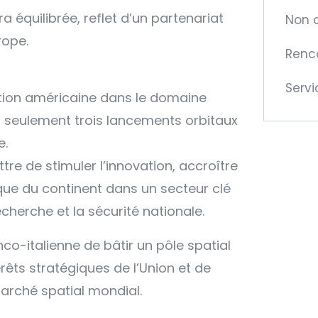
 équilibrée, reflet d’un partenariat
Non 
rope.
Renc
Servi
tion américaine dans le domaine
f : seulement trois lancements orbitaux
e.
re de stimuler l’innovation, accroître
De
ique du continent dans un secteur clé
me
cherche et la sécurité nationale.
CC
nco-italienne de bâtir un pôle spatial
êts stratégiques de l’Union et de
Car 
arché spatial mondial.
nou
tran