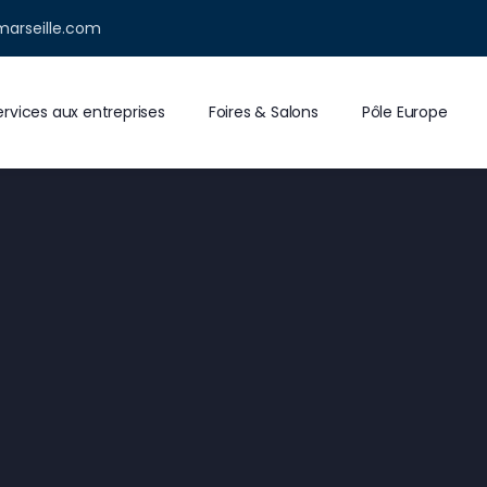
marseille.com
ervices aux entreprises
Foires & Salons
Pôle Europe