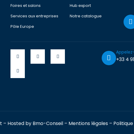
Foires et salons
Hub export
Services aux entreprises
Notre catalogue
Pôle Europe
Appelez
+33 4 91
t
– Hosted by
Bmo-Conseil
–
Mentions légales
–
Politique