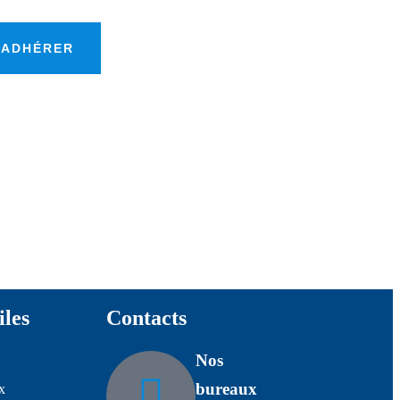
ADHÉRER
iles
Contacts
Nos
bureaux
x