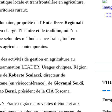
ique locale et transfrontalière en agriculture,
rritoires ruraux.
domaine, propriété de l’
Ente Terre Regionali
u chargé d’histoire et de tradition, où l’on
 selon des méthodes ancestrales, tout en
s agricoles contemporains.
des activités de gestion en agriculture au
 programmation LEADER. Usages civiques, Région
es de
Roberto Scalacci
, directeur de
TOU
cane (en visioconférence), de
Giovanni Sordi
,
no Berni
, président de la CIA Toscana.
Europ
NN-Pratica : grâce aux visites d’étude et aux
oncrètement, dialoguer et progresser ensemble.
Foire