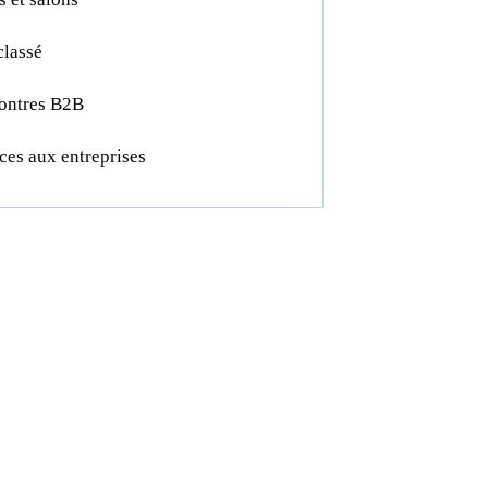
classé
ontres B2B
ces aux entreprises
venez membre
 la CCIFM !
 cela vous offre de
velles opportunités
sfontalières !