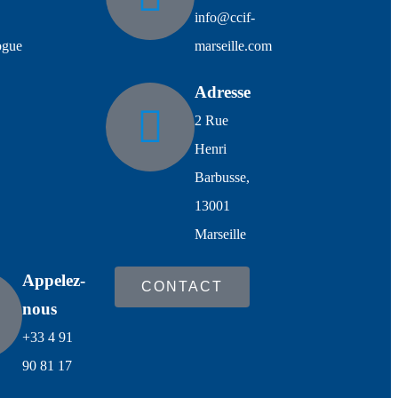
info@ccif-
ogue
marseille.com
Adresse
2 Rue
Henri
Barbusse,
13001
Marseille
Appelez-
CONTACT
nous
+33 4 91
90 81 17