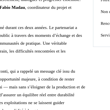
Fabio Madau
, coordinateur du projet et
Non 
Renc
ené durant ces deux années. Le partenariat a
 public à travers des moments d’échange et des
Servi
mmunautés de pratique. Une véritable
ain, les difficultés rencontrées et les
De
conti, qui a rappelé un message clé issu du
de
 opportunité majeure, à condition de rester
oui — mais sans s’éloigner de la production et de
Car
 d’assurer un équilibre réel entre durabilité
nou
s exploitations ne se laissent guider
tran