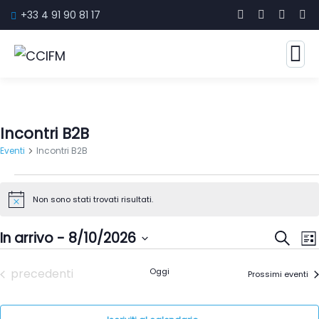
+33 4 91 90 81 17
Incontri B2B
Eventi
Incontri B2B
Non sono stati trovati risultati.
Notice
Event
E
In arrivo
 - 
8/10/2026
Cerca
List
V
Ricer
Seleziona
Eventi
precedenti
Oggi
N
Prossimi eventi
e
la
viste
data.