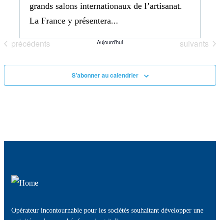
grands salons internationaux de l’artisanat.
La France y présentera...
Évènements
Évènement
précédents
Aujourd’hui
suivants
S’abonner au calendrier
Opérateur incontournable pour les sociétés souhaitant développer une