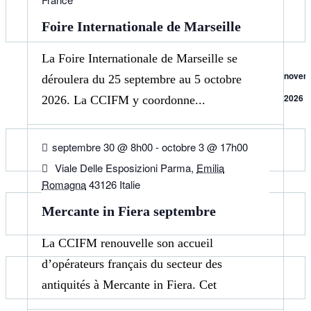
Foire Internationale de Marseille
La Foire Internationale de Marseille se
novem
déroulera du 25 septembre au 5 octobre
2026
2026. La CCIFM y coordonne...
30
SEP
septembre 30 @ 8h00
-
octobre 3 @ 17h00
Viale Delle Esposizioni Parma,
Emilia
Romagna
43126 Italie
Mercante in Fiera septembre
La CCIFM renouvelle son accueil
d’opérateurs français du secteur des
antiquités à Mercante in Fiera. Cet
07
OCT
événement en...