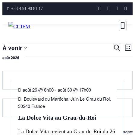
+33 4 91 90 81 17
Reche
À venir
Recherche
Na
Liste
et
Sélectionnez
de
août 2026
naviga
une
vu
26
AOÛT
de
date.
Év
vues
août 26 @ 8h00
-
août 30 @ 17h00
Évène
Boulevard du Maréchal Juin Le Grau du Roi,
30240 France
La Dolce Vita au Grau-du-Roi
La Dolce Vita revient au Grau-du-Roi du 26
septe