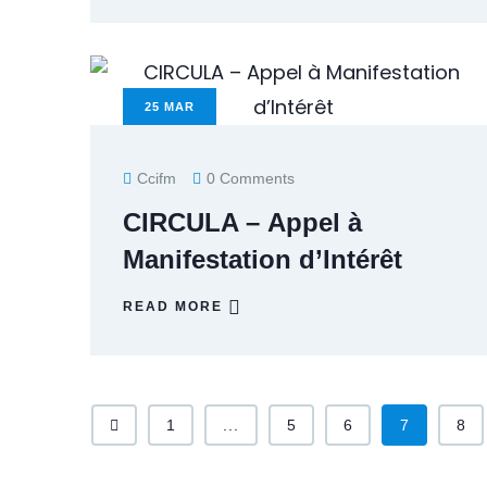
25
MAR
Ccifm
0 Comments
CIRCULA – Appel à
Manifestation d’Intérêt
READ MORE
1
...
5
6
7
8