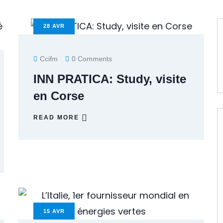
28
AVR
Ccifm
0 Comments
INN PRATICA: Study, visite
en Corse
READ MORE
15
AVR