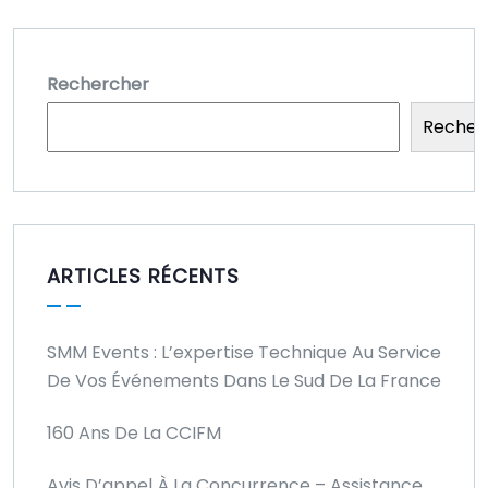
Rechercher
Recher
ARTICLES RÉCENTS
SMM Events : L’expertise Technique Au Service
De Vos Événements Dans Le Sud De La France
160 Ans De La CCIFM
Avis D’appel À La Concurrence – Assistance