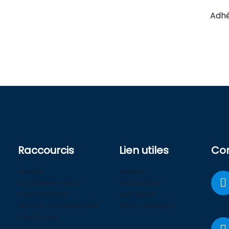
tran
Adh
Raccourcis
Lien utiles
Co
Accueil
Adhérer
Qui sommes-nous
Nos bureaux
Foires et salons
Hub export
Services aux entreprises
Notre catalogue
Pôle Europe