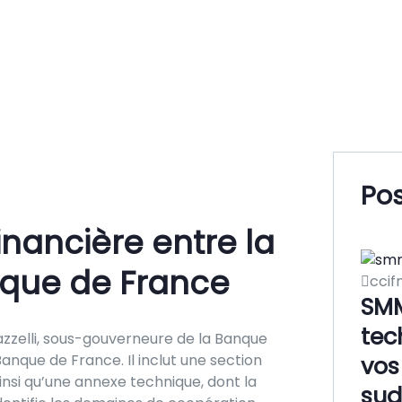
Pos
inancière entre la
anque de France
ccif
SMM
tec
azzelli, sous-gouverneure de la Banque
anque de France. Il inclut une section
vos
ainsi qu’une annexe technique, dont la
sud