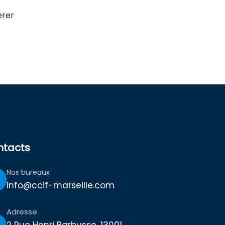
sfontalières !
érer
ntacts
Nos bureaux
info@ccif-marseille.com
Adresse