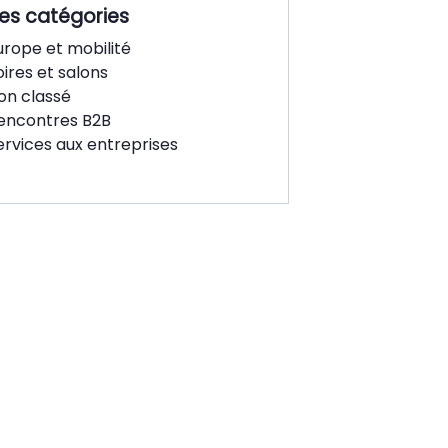
es catégories
urope et mobilité
oires et salons
on classé
encontres B2B
ervices aux entreprises
venez
mbre de la
IFM !
cela vous offre de
elles opportunités