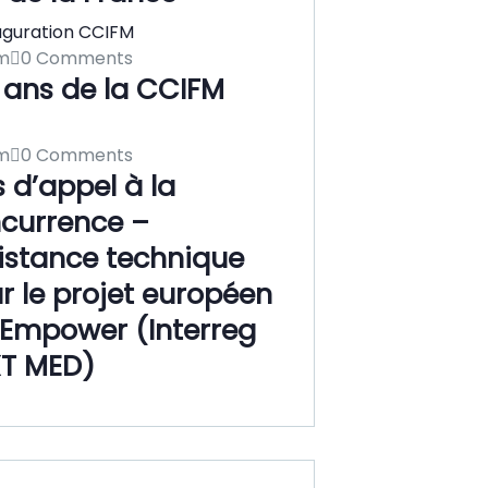
m
0 Comments
 ans de la CCIFM
m
0 Comments
s d’appel à la
currence –
istance technique
r le projet européen
Empower (Interreg
T MED)