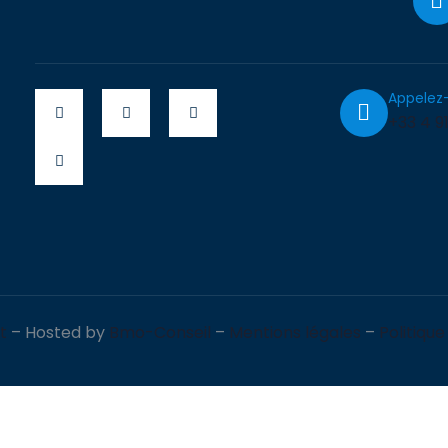
Appelez
+33 4 91
t
– Hosted by
Bmo-Conseil
–
Mentions légales
–
Politique