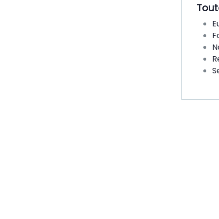
Tout
E
F
N
R
S
De
me
CC
Car 
nouv