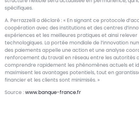
structure flexible sera actualisée en permanence, qui 
spécifiques.
A. Perrazzelli a déclaré : « En signant ce protocole d’
coopération avec des institutions et des centres d’inno
expériences et les meilleures pratiques et ainsi relever 
technologiques. La portée mondiale de l’innovation nu
des paiements appelle une action et une analyse coord
renforcement du travail en réseau entre les autorités a
comprendre rapidement les phénomènes actuels et id
maximisent les avantages potentiels, tout en garantiss
financier et les clients sont minimisés. »
Source :
www.banque-france.fr