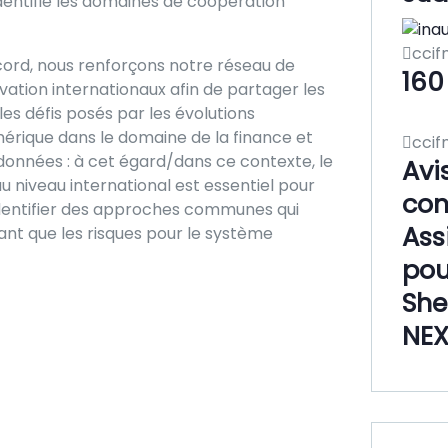
identifie les domaines de coopération
ccif
accord, nous renforçons notre réseau de
160
vation internationaux afin de partager les
les défis posés par les évolutions
mérique dans le domaine de la finance et
ccif
onnées : à cet égard/dans ce contexte, le
Avi
u niveau international est essentiel pour
con
entifier des approches communes qui
Ass
ant que les risques pour le système
pou
She
NEX