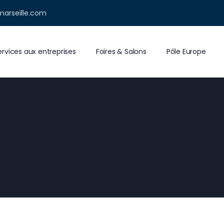
marseille.com
ervices aux entreprises
Foires & Salons
Pôle Europe