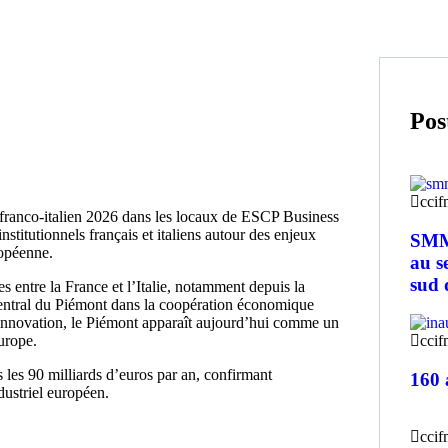
Pos
ccif
 franco-italien 2026 dans les locaux de ESCP Business
nstitutionnels français et italiens autour des enjeux
SMM 
ropéenne.
au s
sud 
s entre la France et l’Italie, notamment depuis la
 central du Piémont dans la coopération économique
 l’innovation, le Piémont apparaît aujourd’hui comme un
ccif
Europe.
les 90 milliards d’euros par an, confirmant
160 
dustriel européen.
ccif