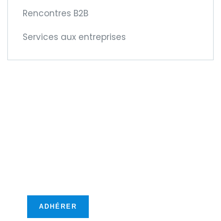
Rencontres B2B
Services aux entreprises
Devenez membre
de la CCIFM !
Car cela vous offre de
nouvelles opportunités
transfontalières !
ADHÉRER