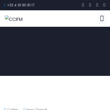
+33 4 91 90 81 17
Ccifm
Non Classé