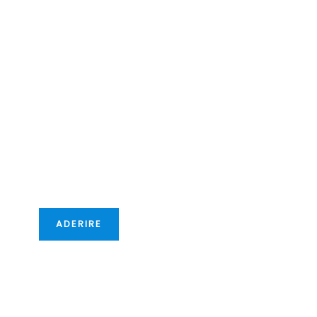
Diventate
membri della
CCIFM!
Vi offriremo nuove
opportunità
transfrontaliere!
ADERIRE