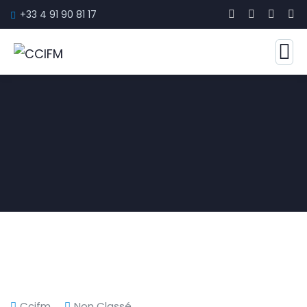
+33 4 91 90 81 17
Ccifm
Non Classé