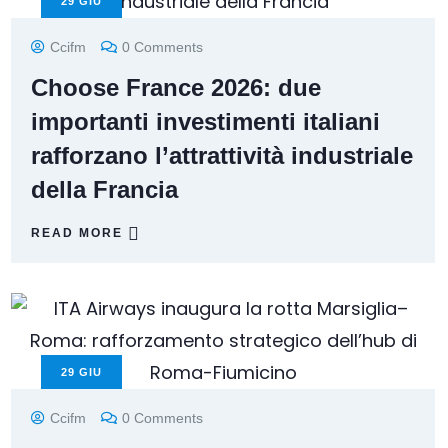
29
GIU
Ccifm
0 Comments
Choose France 2026: due
importanti investimenti italiani
rafforzano l’attrattività industriale
della Francia
READ MORE
29
GIU
Ccifm
0 Comments