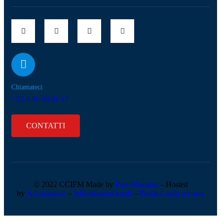
Chiamateci
+33 4 91 90 81 17
CONTATTI
© 2022 CCIFM Made by
Pure Moment
– Hosted
by
Accointance
–
Informazioni legali
–
Politica sulla privacy