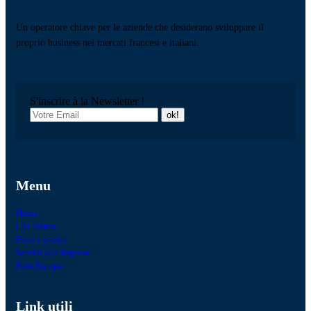
Un operatore chiave per le aziende che desiderano sviluppare il
proprio business nei mercati francesi e italiani.
S'inscrire à la Newsletter !
Menu
Home
Chi Siamo
Fiere e eventi
Servizi alle imprese
Polo Europa
Link utili