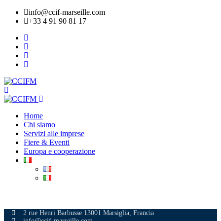
info@ccif-marseille.com
+33 4 91 90 81 17
Home
Chi siamo
Servizi alle imprese
Fiere & Eventi
Europa e cooperazione
ADERIRE
2 rue Henri Barbusse 13001 Marsiglia, Francia
info@ccif-marseille.com