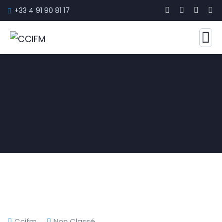
+33 4 91 90 81 17
Ccifm
Non Classé