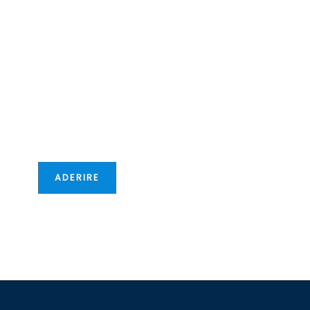
Diventate
membri della
CCIFM!
Vi offriremo nuove
opportunità
transfrontaliere!
ADERIRE