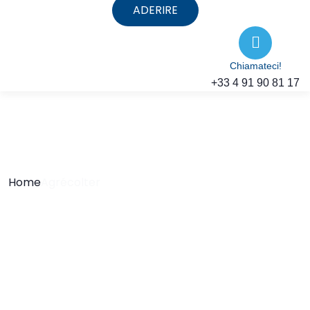
ADERIRE
Chiamateci!
+33 4 91 90 81 17
Home
Agrécolter