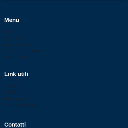
Menu
Home
Chi Siamo
Fiere e eventi
Servizi alle imprese
Polo Europa
Link utili
Aderire
I nostri uffici
Hub export
Il nostro catalogo
Contatti