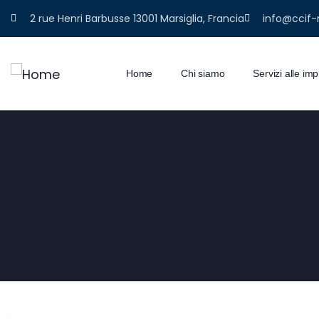
2 rue Henri Barbusse 13001 Marsiglia, Francia
info@ccif-
Home
Chi siamo
Servizi alle im