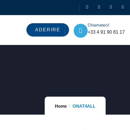
Chiamateci!
ADERIRE
+33 4 91 90 81 17
Home
ONAT4ALL