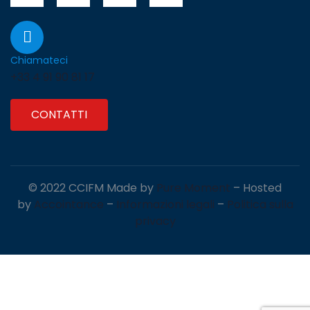
Chiamateci
+33 4 91 90 81 17
CONTATTI
© 2022 CCIFM Made by
Pure Moment
– Hosted
by
Accointance
–
Informazioni legali
–
Politica sulla
privacy