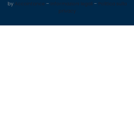
by
Accointance
–
Informazioni legali
–
Politica sulla
privacy