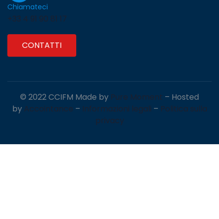
Chiamateci
+33 4 91 90 81 17
CONTATTI
© 2022 CCIFM Made by
Pure Moment
– Hosted
by
Accointance
–
Informazioni legali
–
Politica sulla
privacy