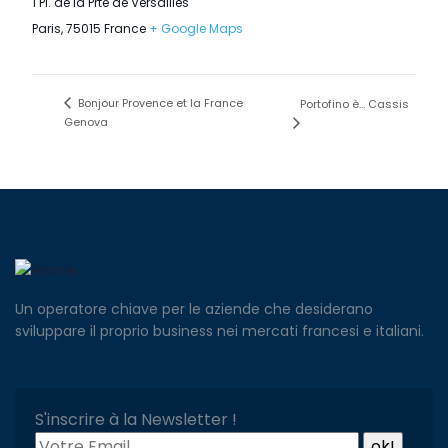
1 Pl. de la Prte de Versailles
Paris
,
75015
France
+ Google Maps
Bonjour Provence et la France
Portofino è… Cassis
Genova
Un operatore chiave per le aziende che desiderano
sviluppare il proprio business nei mercati francesi e italiani.
S'inscrire à la Newsletter !