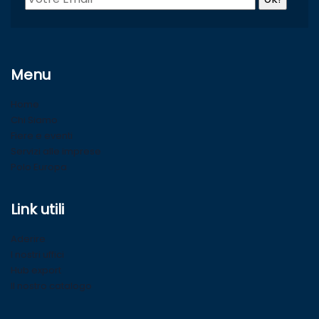
Menu
Home
Chi Siamo
Fiere e eventi
Servizi alle imprese
Polo Europa
Link utili
Aderire
I nostri uffici
Hub export
Il nostro catalogo