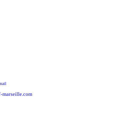
i
mail
-marseille.com