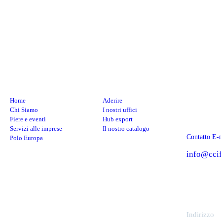
Menu
Link utili
Contatt
Home
Aderire
Chi Siamo
I nostri uffici
Fiere e eventi
Hub export
Servizi alle imprese
Il nostro catalogo
Contatto E-
Polo Europa
info@ccif
Indirizzo