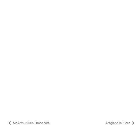
LUOGO
Espace Champerret
6 Rue Jean Oestreicher
Paris
,
75017
+ Google Maps
McArthurGlen Dolce Vita
Artigiano in Fiera