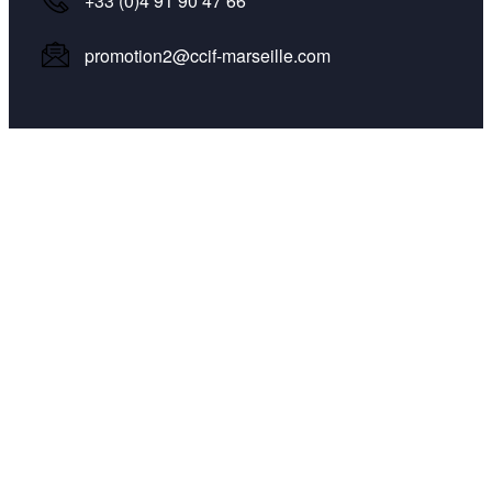
+33 (0)4 91 90 47 66
promotion2@ccif-marseille.com