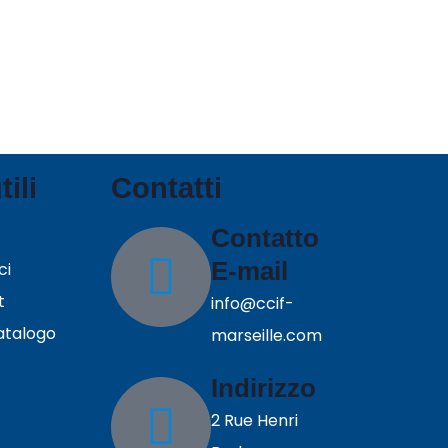
tili
Contatti
Contatto
E-mail
ci
t
info@ccif-
catalogo
marseille.com
Indirizzo
2 Rue Henri