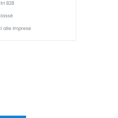
tri B2B
classé
zi alle imprese
ventate membri
lla CCIFM!
ffriremo nuove
ortunità
sfrontaliere!