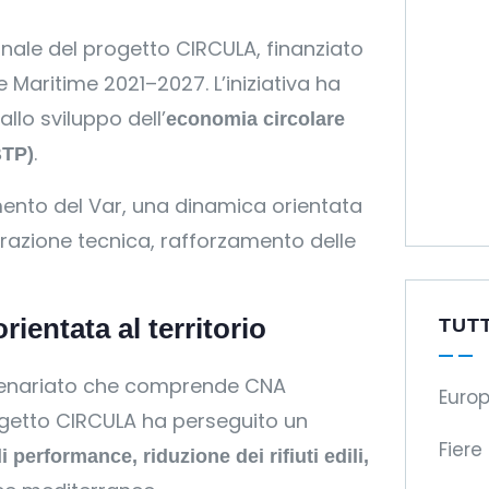
finale del progetto CIRCULA, finanziato
 Maritime 2021–2027. L’iniziativa ha
llo sviluppo dell’
economia circolare
.
BTP)
mento del Var, una dinamica orientata
perazione tecnica, rafforzamento delle
ientata al territorio
TUT
rtenariato che comprende CNA
Europ
rogetto CIRCULA ha perseguito un
Fiere
di performance, riduzione dei rifiuti edili,