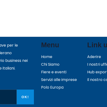
Menu
Link u
ave per le
derano
Home
Aderire
rio business nei
Chi Siamo
I nostri uffi
italiani.
Fiere e eventi
Hub expor
Servizi alle imprese
Il nostro 
Polo Europa