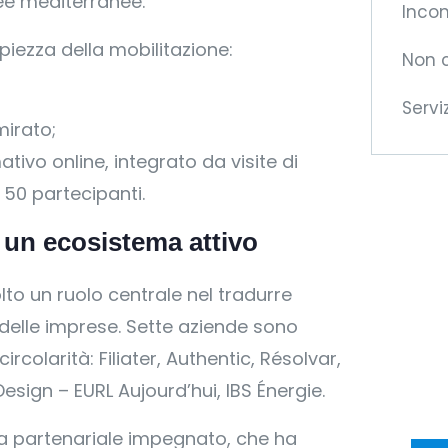
ee mediterranee.
Incon
piezza della mobilitazione:
Non 
Servi
irato;
ativo online, integrato da visite di
 50 partecipanti.
 un ecosistema attivo
Di
de
olto un ruolo centrale nel tradurre
 delle imprese. Sette aziende sono
Vi o
colarità: Filiater, Authentic, Résolvar,
opp
esign – EURL Aujourd’hui, IBS Énergie.
tran
a partenariale impegnato, che ha