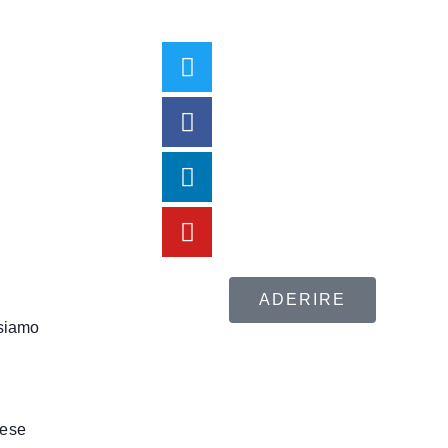
ADERIRE
siamo
rese