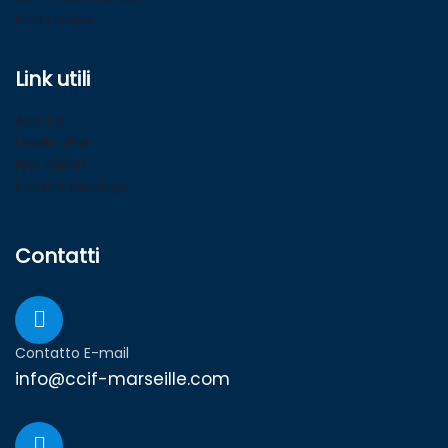
Polo Europa
Link utili
Aderire
I nostri uffici
Hub export
Il nostro catalogo
Contatti
Contatto E-mail
info@ccif-marseille.com