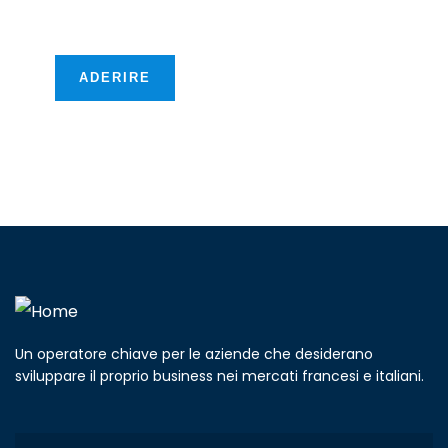
transfrontaliere!
ADERIRE
Un operatore chiave per le aziende che desiderano
sviluppare il proprio business nei mercati francesi e italiani.