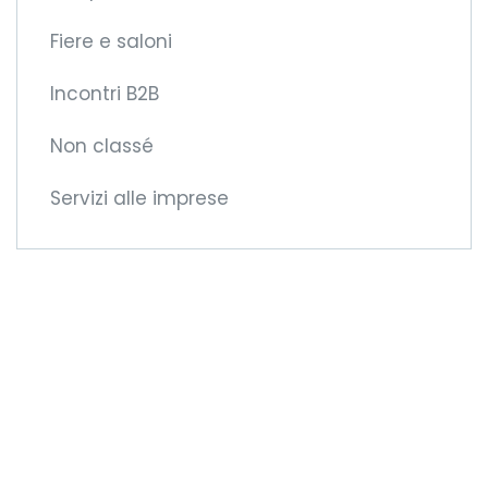
Fiere e saloni
Incontri B2B
Non classé
Servizi alle imprese
Diventate membri
della CCIFM!
Vi offriremo nuove
opportunità