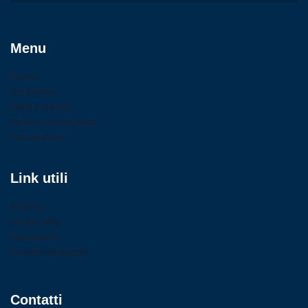
Menu
Home
Chi Siamo
Fiere e eventi
Servizi alle imprese
Polo Europa
Link utili
Aderire
I nostri uffici
Hub export
Il nostro catalogo
Contatti