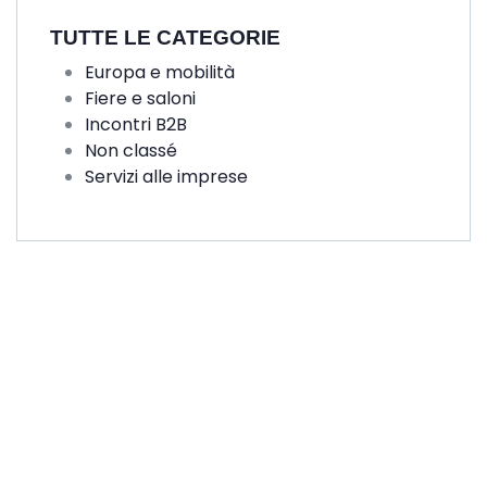
TUTTE LE CATEGORIE
Europa e mobilità
Fiere e saloni
Incontri B2B
Non classé
Servizi alle imprese
Diventate membri
della CCIFM!
Vi offriremo nuove
opportunità
transfrontaliere!