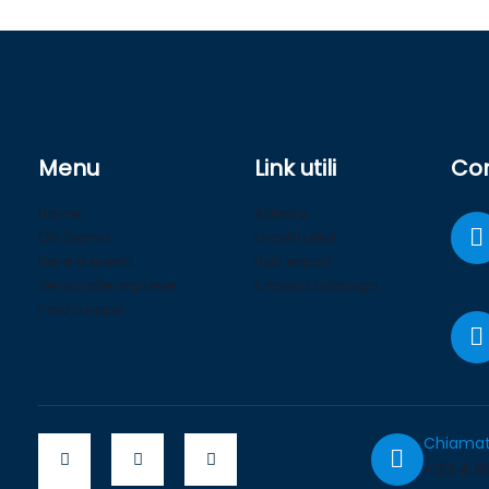
Menu
Link utili
Con
Home
Aderire
Chi Siamo
I nostri uffici
Fiere e eventi
Hub export
Servizi alle imprese
Il nostro catalogo
Polo Europa
Chiamat
+33 4 91