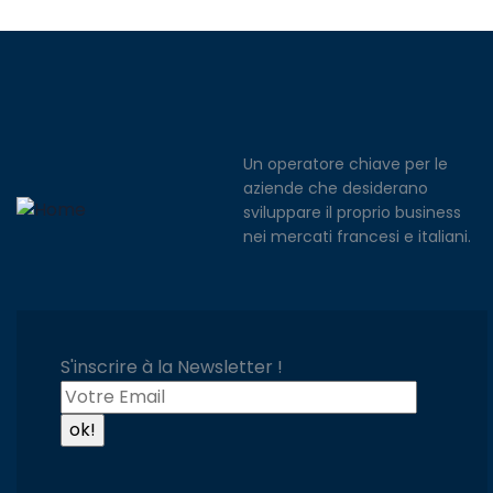
Un operatore chiave per le
aziende che desiderano
sviluppare il proprio business
nei mercati francesi e italiani.
S'inscrire à la Newsletter !