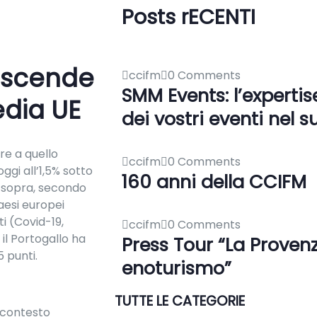
Posts rECENTI
a scende
ccifm
0 Comments
SMM Events: l’expertis
media UE
dei vostri eventi nel s
ore a quello
ccifm
0 Comments
ggi all’1,5% sotto
160 anni della CCIFM
% sopra, secondo
aesi europei
i (Covid-19,
ccifm
0 Comments
 il Portogallo ha
Press Tour “La Provenza
5 punti.
enoturismo”
TUTTE LE CATEGORIE
 contesto