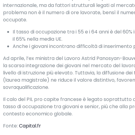
internazionale, ma da fattori strutturali legati al mercato
problema non è il numero di ore lavorate, bensì il nume
occupate.
Il tasso di occupazione tra i 55 e i 64 anni è del 60% 
il 65% nella media UE.
Anche i giovani incontrano difficoltà di inserimento
Ad aprile, l’ex ministra del Lavoro Astrid Panosyan-Bouv
la scarsa integrazione dei giovani nel mercato del lavo
livello di istruzione più elevato. Tuttavia, la diffusione dei t
(laurea magistrale) ne riduce il valore distintivo, favor
sovraqualificazione.
Il calo del PIL pro capite francese è legato soprattutto a
tasso di occupazione tra giovani e senior, più che alla pr
contesto economico globale.
Fonte:
Capital.fr