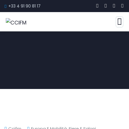
+33 4 91 90 81 17
Ccifm
Europa E Mobilità
,
Fiere E Saloni