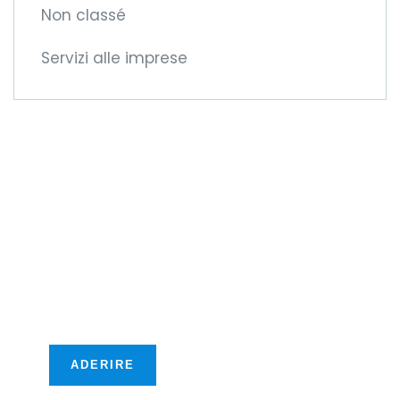
Non classé
Servizi alle imprese
Diventate membri
della CCIFM!
Vi offriremo nuove
opportunità
transfrontaliere!
ADERIRE