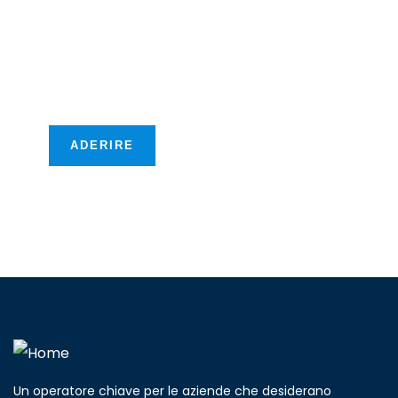
Vi offriremo nuove
opportunità
transfrontaliere!
ADERIRE
Un operatore chiave per le aziende che desiderano