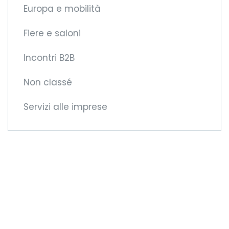
Europa e mobilità
Fiere e saloni
Incontri B2B
Non classé
Servizi alle imprese
Diventate membri
della CCIFM!
Vi offriremo nuove