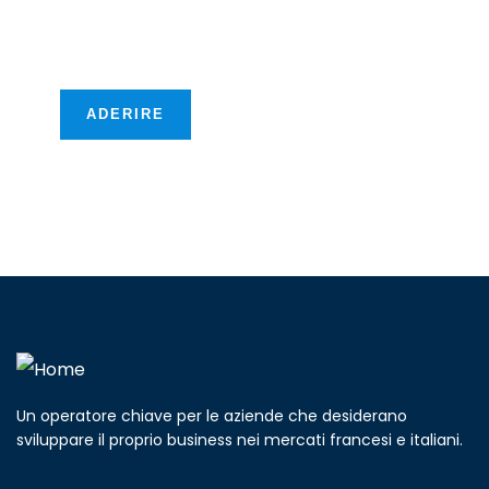
opportunità
transfrontaliere!
ADERIRE
Un operatore chiave per le aziende che desiderano
sviluppare il proprio business nei mercati francesi e italiani.