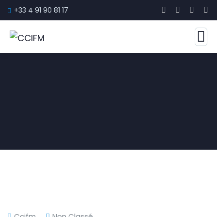
+33 4 91 90 81 17
Ccifm
Non Classé