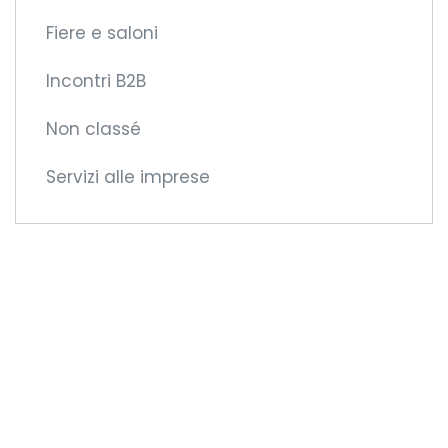
Fiere e saloni
Incontri B2B
Non classé
Servizi alle imprese
Diventate membri
della CCIFM!
Vi offriremo nuove
opportunità