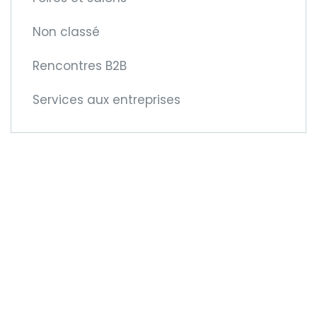
Non classé
Rencontres B2B
Services aux entreprises
Devenez membre
de la CCIFM !
Car cela vous offre de
nouvelles opportunités
transfontalières !