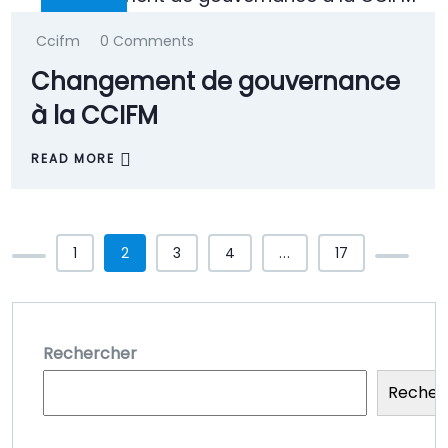
Ccifm
0 Comments
Changement de gouvernance
à la CCIFM
READ MORE
1
2
3
4
...
17
Rechercher
Recher