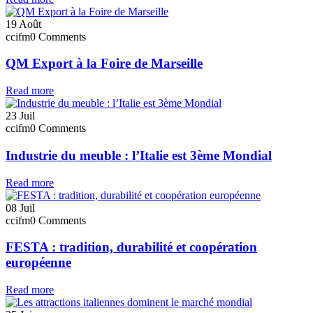
19
Août
ccifm
0 Comments
QM Export à la Foire de Marseille
Read more
23
Juil
ccifm
0 Comments
Industrie du meuble : l’Italie est 3ème Mondial
Read more
08
Juil
ccifm
0 Comments
FESTA : tradition, durabilité et coopération
européenne
Read more