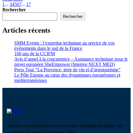
1
...
3
4
5
6
7
...
17
Rechercher
Rechercher
Articles récents
SMM Events : l’expertise technique au service de vos
événements dans le sud de la France
160 ans de la CCIFM
Avis d’appel à la concurrence – Assistance technique pour le
projet européen SheEmpower (Interreg NEXT MED)
Press Tour “La Provence, terre de vin et d’œnotourisme”
Le Pôle Europe au cœur des dynamiques européennes et
méditerranéennes
Opérateur incontournable pour les sociétés souhaitant développer une
activité sur les marchés français et italien.