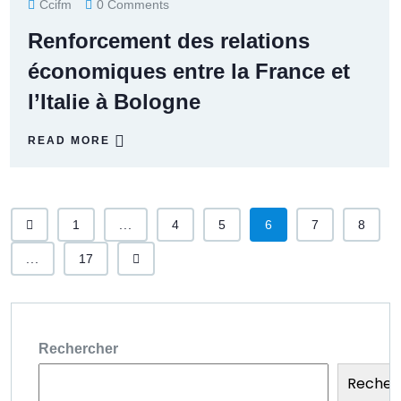
Ccifm
0 Comments
Renforcement des relations
économiques entre la France et
l’Italie à Bologne
READ MORE
1
...
4
5
6
7
8
...
17
Rechercher
Recher