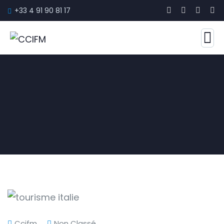
+33 4 91 90 81 17
Ccifm
Non Classé