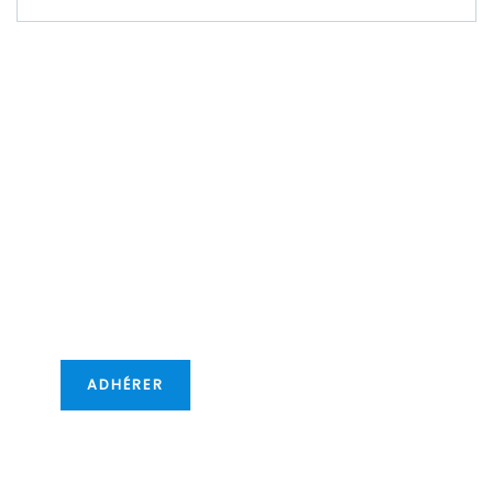
Devenez
membre de la
CCIFM !
Car cela vous offre de
nouvelles opportunités
transfontalières !
ADHÉRER