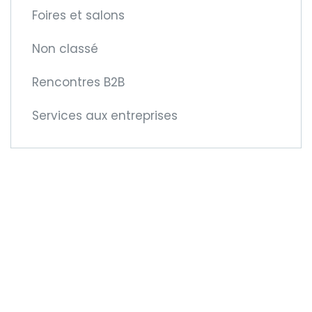
Foires et salons
Non classé
Rencontres B2B
Services aux entreprises
Devenez membre
de la CCIFM !
Car cela vous offre de
nouvelles opportunités