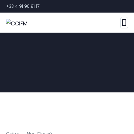
+33 4 91 90 81 17
Ccifm
Non Classé