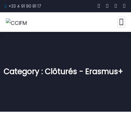
+33 4 91 90 81 17
Category :
Clôturés - Erasmus+
CLÔTURÉS - ERASMUS+
Business 2030
CLÔTURÉS - ERASMUS+
ONAT4ALL