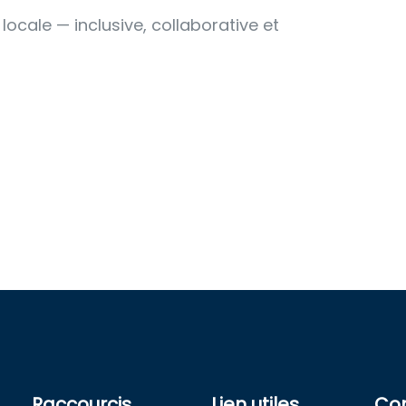
 locale — inclusive, collaborative et
Raccourcis
Lien utiles
Co