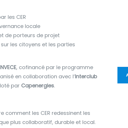
De
me
par les CER
CC
uvernance locale
 et de porteurs de projet
Car 
ur les citoyens et les parties
nou
tran
INVECE
, cofinancé par le programme
anisé en collaboration avec l’
Interclub
iloté par
Capenergies
.
 comment les CER redessinent les
que plus collaboratif, durable et local.