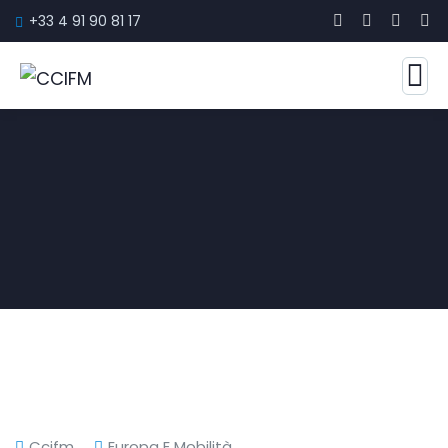
+33 4 91 90 81 17
Ccifm
Europa E Mobilità