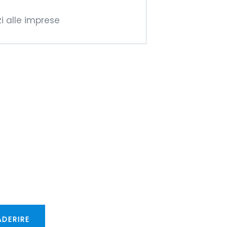
zi alle imprese
ventate
mbri della
IFM!
ffriremo nuove
ortunità
sfrontaliere!
ADERIRE