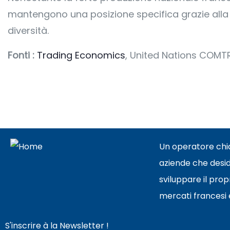
mantengono una posizione specifica grazie alla l
diversità.
Fonti :
Trading Economics
, United Nations COMT
Un operatore chi
aziende che desi
sviluppare il prop
mercati francesi e 
S'inscrire à la Newsletter !