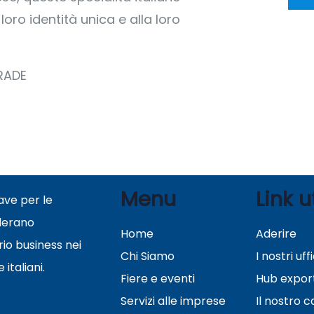
oro identità unica e alla loro
RADE
Menu
Link ut
ave per le
derano
Home
Aderire
rio business nei
Chi Siamo
I nostri uffi
italiani.
Fiere e eventi
Hub expor
Servizi alle imprese
Il nostro 