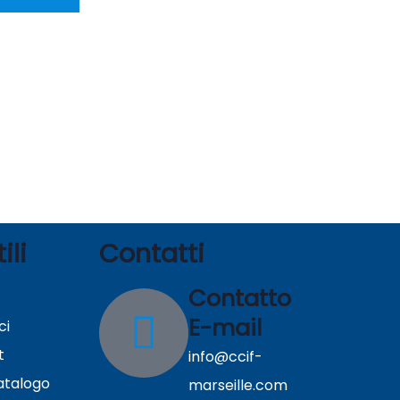
ili
Contatti
Contatto
E-mail
ci
t
info@ccif-
catalogo
marseille.com