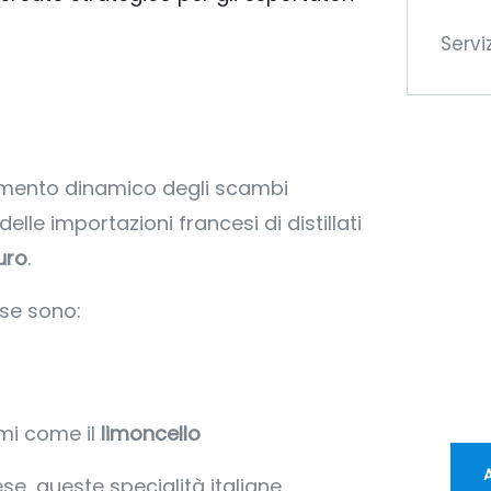
Servi
Di
 segmento dinamico degli scambi
me
delle importazioni francesi di distillati
euro
.
CC
ese sono:
Vi o
opp
tran
umi come il
limoncello
e, queste specialità italiane