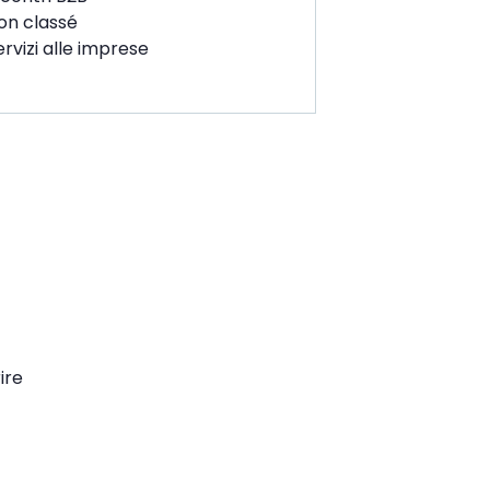
on classé
ervizi alle imprese
ventate membri
lla CCIFM!
ffriremo nuove
rtunità
sfrontaliere!
ire