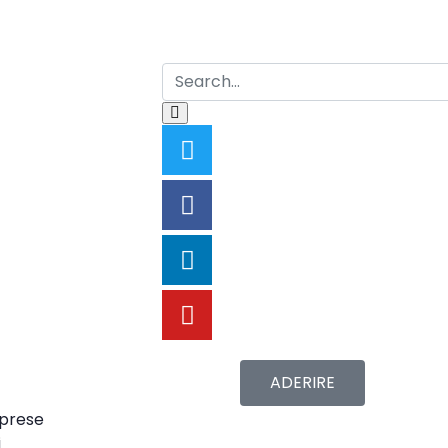
ADERIRE
mprese
i