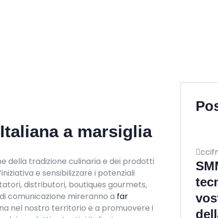
Po
Italiana a marsiglia
ccif
 della tradizione culinaria e dei prodotti
SMM
niziativa e sensibilizzare i potenziali
tecn
rtatori, distributori, boutiques gourmets,
tà di comunicazione mireranno a
far
vos
ana nel nostro territorio e a promuovere i
del