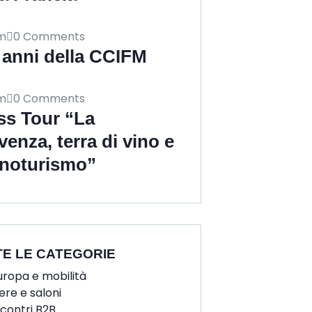
m
0 Comments
 anni della CCIFM
m
0 Comments
ss Tour “La
venza, terra di vino e
enoturismo”
TE LE CATEGORIE
uropa e mobilità
iere e saloni
ncontri B2B