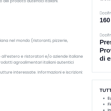
 dei prodotti autentici italiani.
ccif
160
ccif
iana nel mondo (ristoranti, pizzerie,
Pre
Pro
 all’estero e ristoratori e/o aziende italiane
di 
rodotti agroalimentari italiani autentici
ture interessate. Informazioni e iscrizioni:
TUT
E
F
I