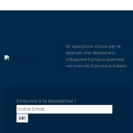
Un operatore chiave per le
aziende che desiderano
sviluppare il proprio business
nei mercati francesi e italiani.
S'inscrire à la Newsletter !