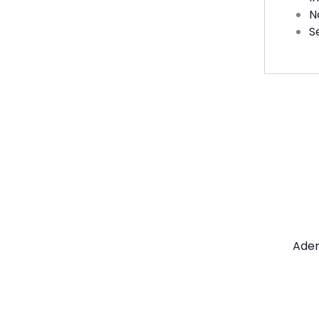
N
S
Di
de
Vi o
oppo
tran
Ader