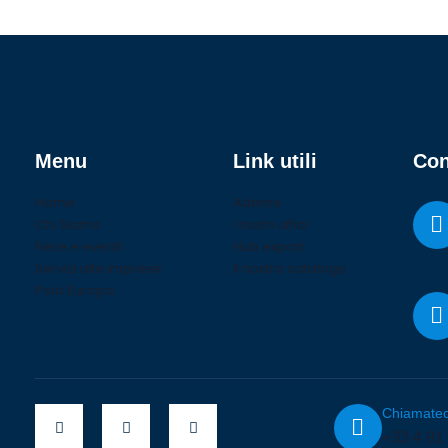
Menu
Link utili
Con
Home
Aderire
Chi Siamo
I nostri uffici
Fiere e eventi
Hub export
Servizi alle imprese
Il nostro catalogo
Polo Europa
Chiamatec
+33 4 91