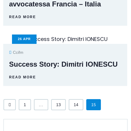
avvocatessa Francia – Italia
READ MORE
26
APR
Ccifm
Success Story: Dimitri IONESCU
READ MORE
1
...
13
14
15