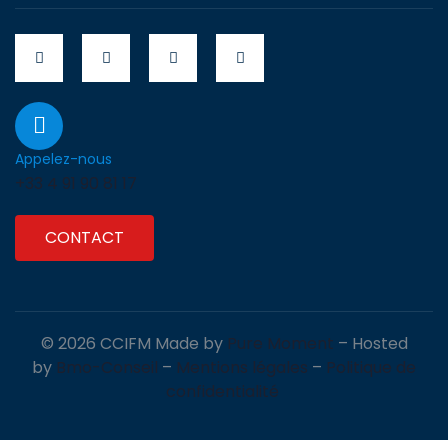
Appelez-nous
+33 4 91 90 81 17
CONTACT
© 2026 CCIFM Made by
Pure Moment
– Hosted
by
Bmo-Conseil
–
Mentions légales
–
Politique de
confidentialité